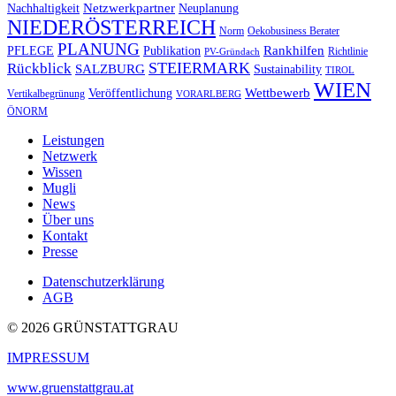
Netzwerkpartner
Nachhaltigkeit
Neuplanung
NIEDERÖSTERREICH
Norm
Oekobusiness Berater
PLANUNG
Rankhilfen
PFLEGE
Publikation
Richtlinie
PV-Gründach
STEIERMARK
Rückblick
SALZBURG
Sustainability
TIROL
WIEN
Wettbewerb
Veröffentlichung
Vertikalbegrünung
VORARLBERG
ÖNORM
Leistungen
Netzwerk
Wissen
Mugli
News
Über uns
Kontakt
Presse
Datenschutzerklärung
AGB
© 2026 GRÜNSTATTGRAU
IMPRESSUM
www.gruenstattgrau.at