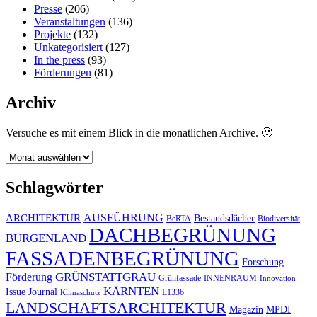
Presse
(206)
Veranstaltungen
(136)
Projekte
(132)
Unkategorisiert
(127)
In the press
(93)
Förderungen
(81)
Archiv
Versuche es mit einem Blick in die monatlichen Archive. 🙂
Archiv
Schlagwörter
AUSFÜHRUNG
ARCHITEKTUR
Bestandsdächer
BeRTA
Biodiversität
DACHBEGRÜNUNG
BURGENLAND
FASSADENBEGRÜNUNG
Forschung
GRÜNSTATTGRAU
Förderung
Grünfassade
INNENRAUM
Innovation
KÄRNTEN
Issue
Journal
L1336
Klimaschutz
LANDSCHAFTSARCHITEKTUR
Magazin
MPDI