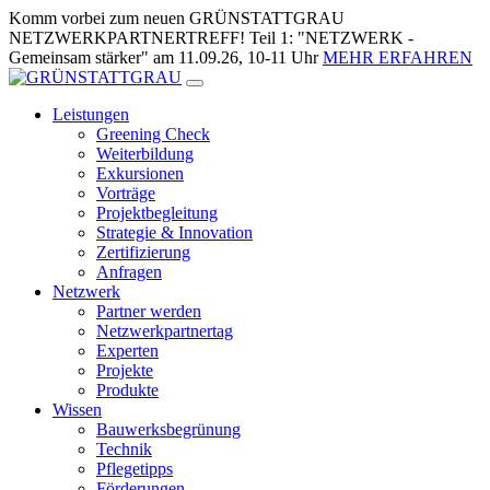
Zum
Komm vorbei zum neuen GRÜNSTATTGRAU
Inhalt
NETZWERKPARTNERTREFF! Teil 1: "NETZWERK -
springen
Gemeinsam stärker" am 11.09.26, 10-11 Uhr
MEHR ERFAHREN
Leistungen
Greening Check
Weiterbildung
Exkursionen
Vorträge
Projektbegleitung
Strategie & Innovation
Zertifizierung
Anfragen
Netzwerk
Partner werden
Netzwerkpartnertag
Experten
Projekte
Produkte
Wissen
Bauwerksbegrünung
Technik
Pflegetipps
Förderungen