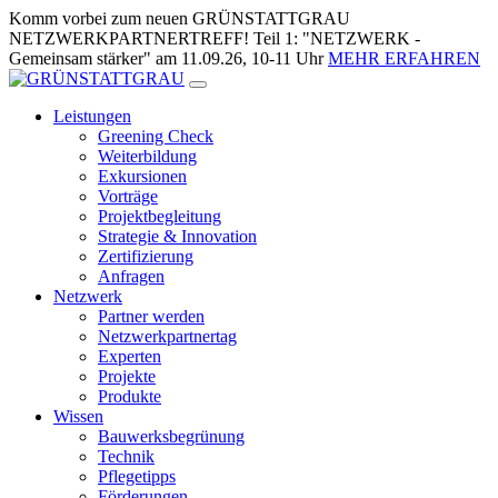
Zum
Komm vorbei zum neuen GRÜNSTATTGRAU
Inhalt
NETZWERKPARTNERTREFF! Teil 1: "NETZWERK -
springen
Gemeinsam stärker" am 11.09.26, 10-11 Uhr
MEHR ERFAHREN
Leistungen
Greening Check
Weiterbildung
Exkursionen
Vorträge
Projektbegleitung
Strategie & Innovation
Zertifizierung
Anfragen
Netzwerk
Partner werden
Netzwerkpartnertag
Experten
Projekte
Produkte
Wissen
Bauwerksbegrünung
Technik
Pflegetipps
Förderungen