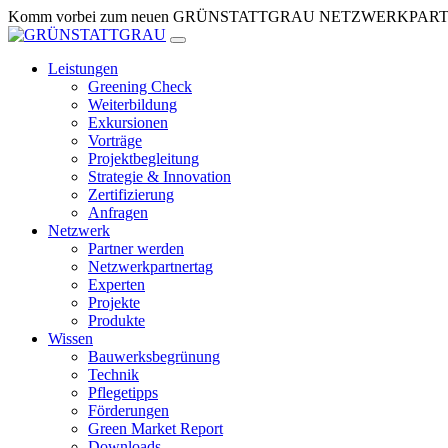
Zum
Komm vorbei zum neuen GRÜNSTATTGRAU NETZWERKPARTNERTR
Inhalt
springen
Leistungen
Greening Check
Weiterbildung
Exkursionen
Vorträge
Projektbegleitung
Strategie & Innovation
Zertifizierung
Anfragen
Netzwerk
Partner werden
Netzwerkpartnertag
Experten
Projekte
Produkte
Wissen
Bauwerksbegrünung
Technik
Pflegetipps
Förderungen
Green Market Report
Downloads