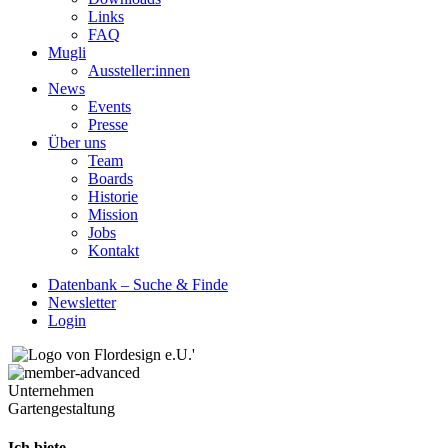
Links
FAQ
Mugli
Aussteller:innen
News
Events
Presse
Über uns
Team
Boards
Historie
Mission
Jobs
Kontakt
Datenbank – Suche & Finde
Newsletter
Login
Unternehmen
Gartengestaltung
Ich biete