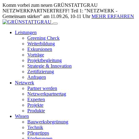
Skip
Komm vorbei zum neuen GRÜNSTATTGRAU
to
NETZWERKPARTNERTREFF! Teil 1: "NETZWERK -
Content
Gemeinsam stärker" am 11.09.26, 10-11 Uhr
MEHR ERFAHREN
Leistungen
Greening Check
Weiterbildung
Exkursionen
Vorträge
Projektbegleitung
Strategie & Innovation
Zertifizierung
Anfragen
Netzwerk
Partner werden
Netzwerkpartnertag
Experten
Projekte
Produkte
Wissen
Bauwerksbegrünung
Technik
Pflegetipps
Förderungen