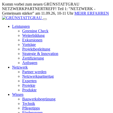
Skip
Komm vorbei zum neuen GRÜNSTATTGRAU
to
NETZWERKPARTNERTREFF! Teil 1: "NETZWERK -
Content
Gemeinsam stärker" am 11.09.26, 10-11 Uhr
MEHR ERFAHREN
Leistungen
Greening Check
Weiterbildung
Exkursionen
Vorträge
Projektbegleitung
Strategie & Innovation
Zertifizierung
Anfragen
Netzwerk
Partner werden
Netzwerkpartnertag
Experten
Projekte
Produkte
Wissen
Bauwerksbegrünung
Technik
Pflegetipps
Förderungen