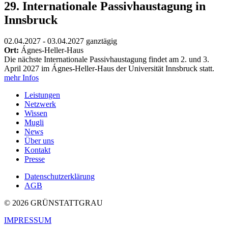
29. In­ter­na­tio­na­le Pas­siv­haus­ta­gung in
Innsbruck
02.04.2027 - 03.04.2027
ganztägig
Ort:
Ágnes-Heller-Haus
Die nächs­te In­ter­na­tio­na­le Pas­siv­haus­ta­gung fin­det am 2. und 3.
April 2027 im Ág­nes-Hel­ler-Haus der Uni­ver­si­tät Inns­bruck statt.
mehr Infos
Leistungen
Netzwerk
Wissen
Mugli
News
Über uns
Kontakt
Presse
Datenschutzerklärung
AGB
© 2026 GRÜNSTATTGRAU
IMPRESSUM