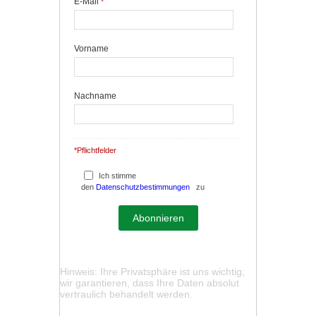
E-Mail
*
Vorname
Nachname
*Pflichtfelder
Ich stimme
den
Datenschutzbestimmungen
zu
Hinweis: Ihre Privatsphäre ist uns wichtig;
wir garantieren, dass Ihre Daten absolut
vertraulich behandelt werden.