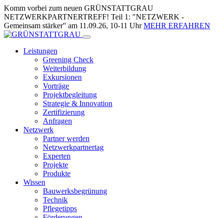
Skip
Komm vorbei zum neuen GRÜNSTATTGRAU
to
NETZWERKPARTNERTREFF! Teil 1: "NETZWERK -
Content
Gemeinsam stärker" am 11.09.26, 10-11 Uhr
MEHR ERFAHREN
Leistungen
Greening Check
Weiterbildung
Exkursionen
Vorträge
Projektbegleitung
Strategie & Innovation
Zertifizierung
Anfragen
Netzwerk
Partner werden
Netzwerkpartnertag
Experten
Projekte
Produkte
Wissen
Bauwerksbegrünung
Technik
Pflegetipps
Förderungen