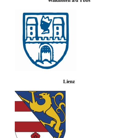
Waidhofen a/d Ybbs
Lienz