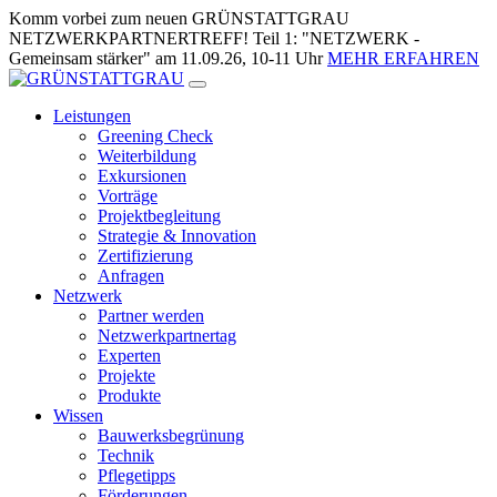
Zum
Komm vorbei zum neuen GRÜNSTATTGRAU
Inhalt
NETZWERKPARTNERTREFF! Teil 1: "NETZWERK -
springen
Gemeinsam stärker" am 11.09.26, 10-11 Uhr
MEHR ERFAHREN
Leistungen
Greening Check
Weiterbildung
Exkursionen
Vorträge
Projektbegleitung
Strategie & Innovation
Zertifizierung
Anfragen
Netzwerk
Partner werden
Netzwerkpartnertag
Experten
Projekte
Produkte
Wissen
Bauwerksbegrünung
Technik
Pflegetipps
Förderungen