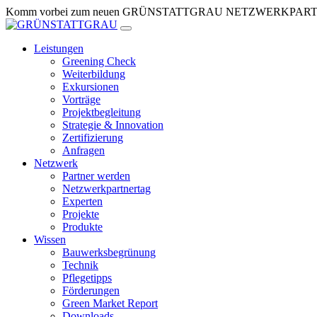
Zum
Komm vorbei zum neuen GRÜNSTATTGRAU NETZWERKPARTNERTR
Inhalt
springen
Leistungen
Greening Check
Weiterbildung
Exkursionen
Vorträge
Projektbegleitung
Strategie & Innovation
Zertifizierung
Anfragen
Netzwerk
Partner werden
Netzwerkpartnertag
Experten
Projekte
Produkte
Wissen
Bauwerksbegrünung
Technik
Pflegetipps
Förderungen
Green Market Report
Downloads