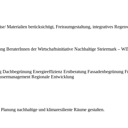
ise/ Materialien berücksichtigt, Freiraumgestaltung, integratives R
ung
BeraterInnen der Wirtschaftsinitiative Nachhaltige Steiermark – W
g
Dachbegrünung
Energieeffizienz
Erstberatung
Fassadenbegrünung
F
ssermanagement
Regionale Entwicklung
 Planung nachhaltige und klimaresiliente Räume gestalten.