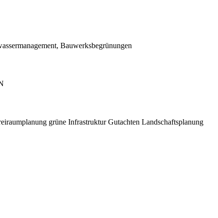
egenwassermanagement, Bauwerksbegrünungen
IN
reiraumplanung
grüne Infrastruktur
Gutachten
Landschaftsplanung