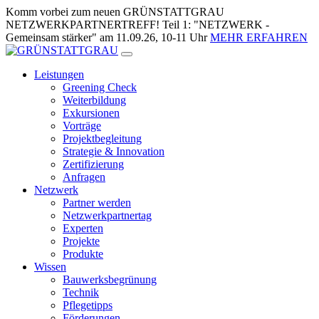
Zum
Komm vorbei zum neuen GRÜNSTATTGRAU
Inhalt
NETZWERKPARTNERTREFF! Teil 1: "NETZWERK -
springen
Gemeinsam stärker" am 11.09.26, 10-11 Uhr
MEHR ERFAHREN
Leistungen
Greening Check
Weiterbildung
Exkursionen
Vorträge
Projektbegleitung
Strategie & Innovation
Zertifizierung
Anfragen
Netzwerk
Partner werden
Netzwerkpartnertag
Experten
Projekte
Produkte
Wissen
Bauwerksbegrünung
Technik
Pflegetipps
Förderungen