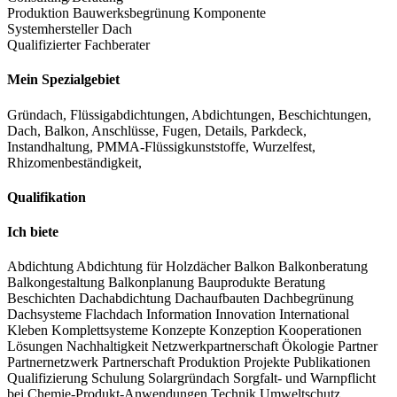
Produktion Bauwerksbegrünung Komponente
Systemhersteller Dach
Qualifizierter Fachberater
Mein Spezialgebiet
Gründach, Flüssigabdichtungen, Abdichtungen, Beschichtungen,
Dach, Balkon, Anschlüsse, Fugen, Details, Parkdeck,
Instandhaltung, PMMA-Flüssigkunststoffe, Wurzelfest,
Rhizomenbeständigkeit,
Qualifikation
Ich biete
Abdichtung
Abdichtung für Holzdächer
Balkon
Balkonberatung
Balkongestaltung
Balkonplanung
Bauprodukte
Beratung
Beschichten
Dachabdichtung
Dachaufbauten
Dachbegrünung
Dachsysteme
Flachdach
Information
Innovation
International
Kleben
Komplettsysteme
Konzepte
Konzeption
Kooperationen
Lösungen
Nachhaltigkeit
Netzwerkpartnerschaft
Ökologie
Partner
Partnernetzwerk
Partnerschaft
Produktion
Projekte
Publikationen
Qualifizierung
Schulung
Solargründach
Sorgfalt- und Warnpflicht
bei Chemie-Produkt-Anwendungen
Technik
Umweltschutz