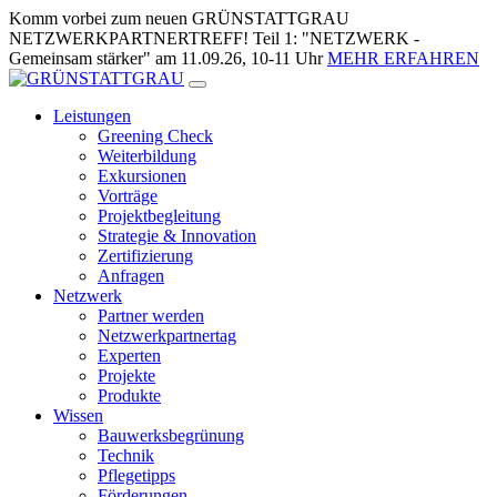
Zum
Komm vorbei zum neuen GRÜNSTATTGRAU
Inhalt
NETZWERKPARTNERTREFF! Teil 1: "NETZWERK -
springen
Gemeinsam stärker" am 11.09.26, 10-11 Uhr
MEHR ERFAHREN
Leistungen
Greening Check
Weiterbildung
Exkursionen
Vorträge
Projektbegleitung
Strategie & Innovation
Zertifizierung
Anfragen
Netzwerk
Partner werden
Netzwerkpartnertag
Experten
Projekte
Produkte
Wissen
Bauwerksbegrünung
Technik
Pflegetipps
Förderungen