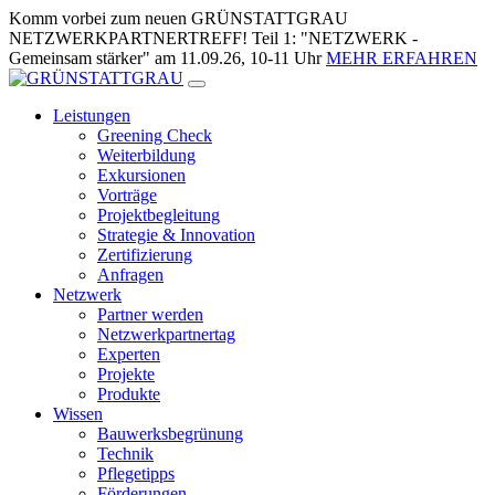
Zum
Komm vorbei zum neuen GRÜNSTATTGRAU
Inhalt
NETZWERKPARTNERTREFF! Teil 1: "NETZWERK -
springen
Gemeinsam stärker" am 11.09.26, 10-11 Uhr
MEHR ERFAHREN
Leistungen
Greening Check
Weiterbildung
Exkursionen
Vorträge
Projektbegleitung
Strategie & Innovation
Zertifizierung
Anfragen
Netzwerk
Partner werden
Netzwerkpartnertag
Experten
Projekte
Produkte
Wissen
Bauwerksbegrünung
Technik
Pflegetipps
Förderungen