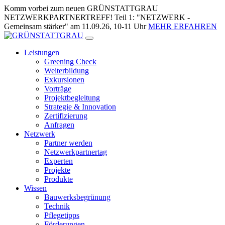
Zum
Komm vorbei zum neuen GRÜNSTATTGRAU
Inhalt
NETZWERKPARTNERTREFF! Teil 1: "NETZWERK -
springen
Gemeinsam stärker" am 11.09.26, 10-11 Uhr
MEHR ERFAHREN
Leistungen
Greening Check
Weiterbildung
Exkursionen
Vorträge
Projektbegleitung
Strategie & Innovation
Zertifizierung
Anfragen
Netzwerk
Partner werden
Netzwerkpartnertag
Experten
Projekte
Produkte
Wissen
Bauwerksbegrünung
Technik
Pflegetipps
Förderungen