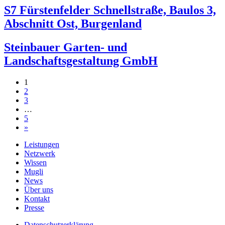
S7 Fürstenfelder Schnellstraße, Baulos 3,
Abschnitt Ost, Burgenland
Steinbauer Garten- und
Landschaftsgestaltung GmbH
Beitragsnavigation
1
2
3
…
5
»
Leistungen
Netzwerk
Wissen
Mugli
News
Über uns
Kontakt
Presse
Datenschutzerklärung