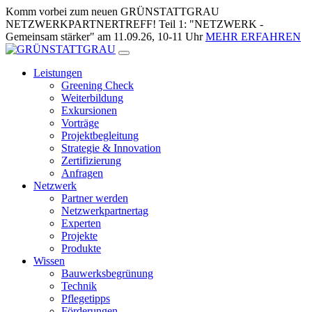
Zum
Komm vorbei zum neuen GRÜNSTATTGRAU
Inhalt
NETZWERKPARTNERTREFF! Teil 1: "NETZWERK -
springen
Gemeinsam stärker" am 11.09.26, 10-11 Uhr
MEHR ERFAHREN
Leistungen
Greening Check
Weiterbildung
Exkursionen
Vorträge
Projektbegleitung
Strategie & Innovation
Zertifizierung
Anfragen
Netzwerk
Partner werden
Netzwerkpartnertag
Experten
Projekte
Produkte
Wissen
Bauwerksbegrünung
Technik
Pflegetipps
Förderungen