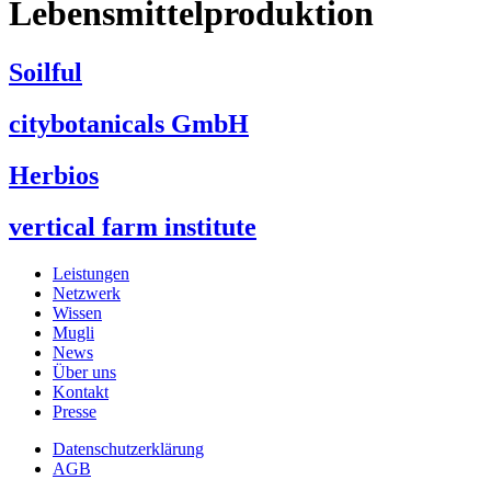
Lebensmittelproduktion
Soilful
citybotanicals GmbH
Herbios
vertical farm institute
Leistungen
Netzwerk
Wissen
Mugli
News
Über uns
Kontakt
Presse
Datenschutzerklärung
AGB