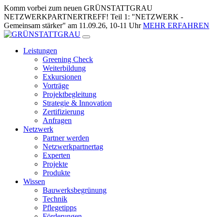
Zum
Komm vorbei zum neuen GRÜNSTATTGRAU
Inhalt
NETZWERKPARTNERTREFF! Teil 1: "NETZWERK -
springen
Gemeinsam stärker" am 11.09.26, 10-11 Uhr
MEHR ERFAHREN
Leistungen
Greening Check
Weiterbildung
Exkursionen
Vorträge
Projektbegleitung
Strategie & Innovation
Zertifizierung
Anfragen
Netzwerk
Partner werden
Netzwerkpartnertag
Experten
Projekte
Produkte
Wissen
Bauwerksbegrünung
Technik
Pflegetipps
Förderungen