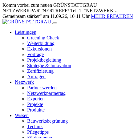
Zum
Komm vorbei zum neuen GRÜNSTATTGRAU
Inhalt
NETZWERKPARTNERTREFF! Teil 1: "NETZWERK -
springen
Gemeinsam stärker" am 11.09.26, 10-11 Uhr
MEHR ERFAHREN
Leistungen
Greening Check
Weiterbildung
Exkursionen
Vorträge
Projektbegleitung
Strategie & Innovation
Zertifizierung
Anfragen
Netzwerk
Partner werden
Netzwerkpartnertag
Experten
Projekte
Produkte
Wissen
Bauwerksbegrünung
Technik
Pflegetipps
Förderungen