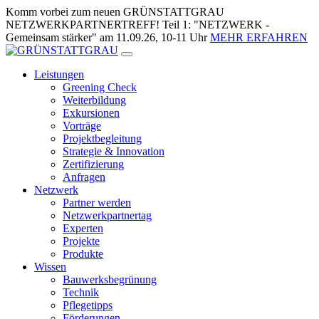
Zum
Komm vorbei zum neuen GRÜNSTATTGRAU
Inhalt
NETZWERKPARTNERTREFF! Teil 1: "NETZWERK -
springen
Gemeinsam stärker" am 11.09.26, 10-11 Uhr
MEHR ERFAHREN
Leistungen
Greening Check
Weiterbildung
Exkursionen
Vorträge
Projektbegleitung
Strategie & Innovation
Zertifizierung
Anfragen
Netzwerk
Partner werden
Netzwerkpartnertag
Experten
Projekte
Produkte
Wissen
Bauwerksbegrünung
Technik
Pflegetipps
Förderungen