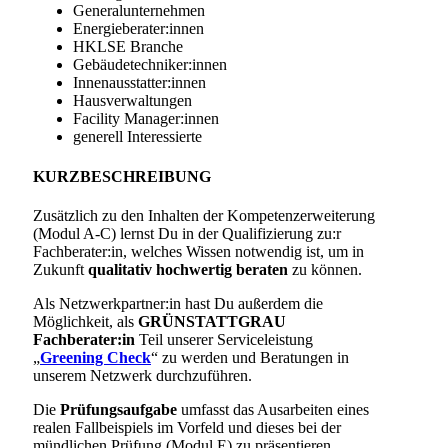
Generalunternehmen
Energieberater:innen
HKLSE Branche
Gebäudetechniker:innen
Innenausstatter:innen
Hausverwaltungen
Facility Manager:innen
generell Interessierte
KURZBESCHREIBUNG
Zusätzlich zu den Inhalten der Kompetenzerweiterung
(Modul A-C) lernst Du in der Qualifizierung zu:r
Fachberater:in, welches Wissen notwendig ist, um in
Zukunft
qualitativ hochwertig beraten
zu können.
Als Netzwerkpartner:in hast Du außerdem die
Möglichkeit, als
GRÜNSTATTGRAU
Fachberater:in
Teil unserer Serviceleistung
„
Greening Check
“ zu werden und Beratungen in
unserem Netzwerk durchzuführen.
Die
Prüfungsaufgabe
umfasst das Ausarbeiten
eines
realen Fallbeispiels im Vorfeld und di
eses bei der
mündlichen Prüfung (Modul E) zu präsentieren.