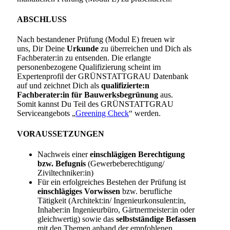
ABSCHLUSS
Nach bestandener Prüfung (Modul E) freuen wir
uns
,
Dir
Deine
Urkunde
zu überreichen und Dich als
Fachberater:in zu entsenden.
Die erlangte
personenbezogene
Qualifizierung scheint im
Expertenprofil der GRÜNSTATTGRAU Datenbank
auf und zeichnet Dich als
qualifizierte:n
Fachberater:in für Bauwerksbegrünung
aus.
Somit
kannst Du Teil des GRÜNSTATTGRAU
Servicea
ngebots „
Greening Check
“ werden.
VORAUSSETZUNGEN
Nachweis einer
einschlägigen Berechtigung
bzw. Befugnis
(Gewerbeberechtigung/
Ziviltechniker:in)
Für ein erfolgreiches Bestehen der Prüfung ist
einschlägiges Vorwissen
bzw. berufliche
Tätigkeit (Architekt:in/ Ingenieurkonsulent:in,
Inhaber:in Ingenieurbüro, Gärtnermeister:in oder
gleichwertig) sowie das
selbstständige Befassen
mit den Themen anhand der empfohlenen