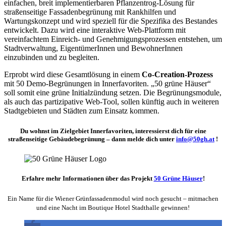
einfachen, breit implementierbaren Pflanzentrog-Lösung für
straßenseitige Fassadenbegrünung mit Rankhilfen und
Wartungskonzept und wird speziell für die Spezifika des Bestandes
entwickelt. Dazu wird eine interaktive Web-Plattform mit
vereinfachtem Einreich- und Genehmigungsprozessen entstehen, um
Stadtverwaltung, EigentümerInnen und BewohnerInnen
einzubinden und zu begleiten.
Erprobt wird diese Gesamtlösung in einem
Co-Creation-Prozess
mit 50 Demo-Begrünungen in Innerfavoriten. „50 grüne Häuser“
soll somit eine grüne Initialzündung setzen. Die Begrünungsmodule,
als auch das partizipative Web-Tool, sollen künftig auch in weiteren
Stadtgebieten und Städten zum Einsatz kommen.
Du wohnst im Zielgebiet Innerfavoriten, interessierst dich für eine
straßenseitige Gebäudebegrünung – dann melde dich unter
info@50gh.at
!
Erfahre mehr Informationen über das Projekt
50 Grüne Häuser
!
Ein Name für die Wiener Grünfassadenmodul wird noch gesucht – mitmachen
und eine Nacht im Boutique Hotel Stadthalle gewinnen!