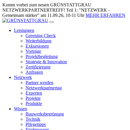
Zum
Komm vorbei zum neuen GRÜNSTATTGRAU
Inhalt
NETZWERKPARTNERTREFF! Teil 1: "NETZWERK -
springen
Gemeinsam stärker" am 11.09.26, 10-11 Uhr
MEHR ERFAHREN
Leistungen
Greening Check
Weiterbildung
Exkursionen
Vorträge
Projektbegleitung
Strategie & Innovation
Zertifizierung
Anfragen
Netzwerk
Partner werden
Netzwerkpartnertag
Experten
Projekte
Produkte
Wissen
Bauwerksbegrünung
Technik
Pflegetipps
Förderungen