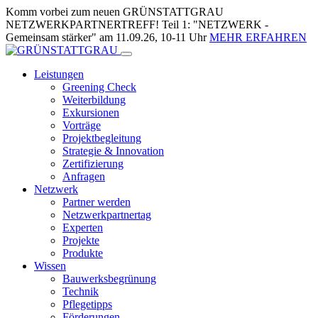
Skip
Komm vorbei zum neuen GRÜNSTATTGRAU
to
NETZWERKPARTNERTREFF! Teil 1: "NETZWERK -
Content
Gemeinsam stärker" am 11.09.26, 10-11 Uhr
MEHR ERFAHREN
Leistungen
Greening Check
Weiterbildung
Exkursionen
Vorträge
Projektbegleitung
Strategie & Innovation
Zertifizierung
Anfragen
Netzwerk
Partner werden
Netzwerkpartnertag
Experten
Projekte
Produkte
Wissen
Bauwerksbegrünung
Technik
Pflegetipps
Förderungen