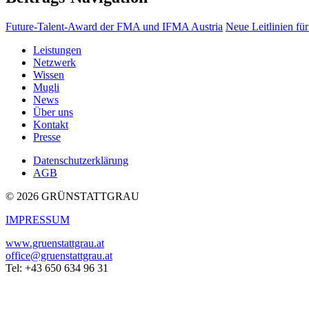
Future-Talent-Award der FMA und IFMA Austria
Neue Leitlinien f
Leistungen
Netzwerk
Wissen
Mugli
News
Über uns
Kontakt
Presse
Datenschutzerklärung
AGB
© 2026 GRÜNSTATTGRAU
IMPRESSUM
www.gruenstattgrau.at
office@gruenstattgrau.at
Tel: +43 650 634 96 31