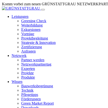
Skip
Komm vorbei zum neuen GRÜNSTATTGRAU NETZWERKPARTNERTR
to
Content
Leistungen
Greening Check
Weiterbildung
Exkursionen
Vorträge
Projektbegleitung
Strategie & Innovation
Zertifizierung
Anfragen
Netzwerk
Partner werden
Netzwerkpartnertag
Experten
Projekte
Produkte
Wissen
Bauwerksbegrünung
Technik
Pflegetipps
Förderungen
Green Market Report
Downloads