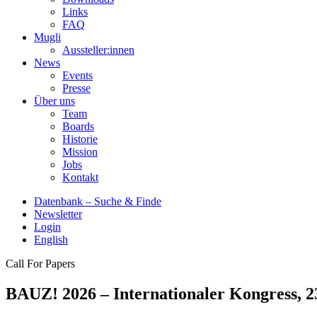
Links
FAQ
Mugli
Aussteller:innen
News
Events
Presse
Über uns
Team
Boards
Historie
Mission
Jobs
Kontakt
Datenbank – Suche & Finde
Newsletter
Login
English
Call For Papers
BAUZ! 2026 – Internationaler Kongress, 23