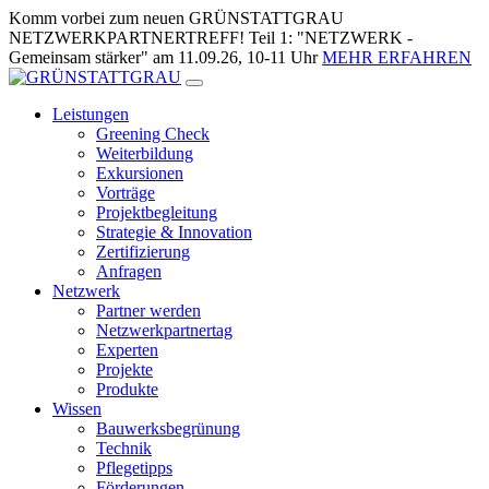
Zum
Komm vorbei zum neuen GRÜNSTATTGRAU
Inhalt
NETZWERKPARTNERTREFF! Teil 1: "NETZWERK -
springen
Gemeinsam stärker" am 11.09.26, 10-11 Uhr
MEHR ERFAHREN
Leistungen
Greening Check
Weiterbildung
Exkursionen
Vorträge
Projektbegleitung
Strategie & Innovation
Zertifizierung
Anfragen
Netzwerk
Partner werden
Netzwerkpartnertag
Experten
Projekte
Produkte
Wissen
Bauwerksbegrünung
Technik
Pflegetipps
Förderungen