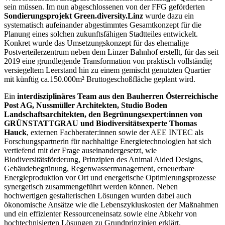
sein müssen. Im nun abgeschlossenen von der FFG geförderten
Sondierungsprojekt Green.diversity.Linz
wurde dazu ein
systematisch aufeinander abgestimmtes Gesamtkonzept für die
Planung eines solchen zukunftsfähigen Stadtteiles entwickelt.
Konkret wurde das Umsetzungskonzept für das ehemalige
Postverteilerzentrum neben dem Linzer Bahnhof erstellt, für das seit
2019 eine grundlegende Transformation von praktisch vollständig
versiegeltem Leerstand hin zu einem gemischt genutzten Quartier
mit künftig ca.150.000m² Bruttogeschoßfläche geplant wird.
Ein
interdisziplinäres Team aus den Bauherren Österreichische
Post AG, Nussmüller Architekten, Studio Boden
Landschaftsarchitekten, den Begrünungsexpert:innen von
GRÜNSTATTGRAU
und Biodiversitätsexperte Thomas
Hauck
, externen Fachberater:innen sowie der AEE INTEC als
Forschungspartnerin für nachhaltige Energietechnologien hat sich
vertiefend mit der Frage auseinandergesetzt, wie
Biodiversitätsförderung, Prinzipien des Animal Aided Designs,
Gebäudebegrünung, Regenwassermanagement, erneuerbare
Energieproduktion vor Ort und energetische Optimierungsprozesse
synergetisch zusammengeführt werden können. Neben
hochwertigen gestalterischen Lösungen wurden dabei auch
ökonomische Ansätze wie die Lebenszykluskosten der Maßnahmen
und ein effizienter Ressourceneinsatz sowie eine Abkehr von
hochtechnisierten Lösungen zu Grundprinzipien erklärt.