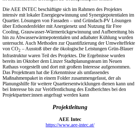
Die AEE INTEC beschäftigte sich im Rahmen des Projektes
intensiv mit lokaler Energiegewinnung und Synergiepotentialen im
Quartier. Lösungen von Fassaden – und Gründach-PV Lösungen
über Erdsondenfelder mit Anergienetz und Nutzung für Free
Cooling, Grauwasser-Wärmerückgewinnung und Aufbereitung bis
hin zu Abwasserwärmepotentialen und adiabater Kühlung wurden
untersucht. Auch Methoden zur Quantifizierung der Umwelteffekte
von CO
– Ausstoß über die ökologische Leistungen Grün-Blauer
2
Infrastruktur waren Teil des Projektes. Die Ergebnisse wurden
bereits im Oktober dem Linzer Stadtplanungsteam im Neuen
Rathaus vorgestellt und dort mit großem Interesse aufgenommen.
Das Projektteam hat die Erkenntnisse als umfassendes
Maßnahmenpaket in einem Folder zusammengefasst, der als
Planungshilfe für weitere Quartiersentwicklungen dienen kann und
bei Interesse bis zur Veröffentlichung des Endberichtes bei den
Projektpartner:innen angefragt werden kann
Projektleitung
AEE Intec
https://www.aee-intec.at/