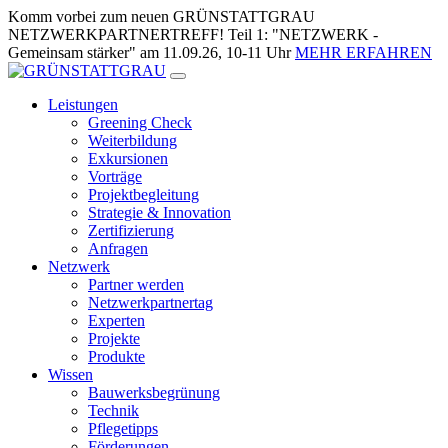
Zum
Komm vorbei zum neuen GRÜNSTATTGRAU
Inhalt
NETZWERKPARTNERTREFF! Teil 1: "NETZWERK -
springen
Gemeinsam stärker" am 11.09.26, 10-11 Uhr
MEHR ERFAHREN
Leistungen
Greening Check
Weiterbildung
Exkursionen
Vorträge
Projektbegleitung
Strategie & Innovation
Zertifizierung
Anfragen
Netzwerk
Partner werden
Netzwerkpartnertag
Experten
Projekte
Produkte
Wissen
Bauwerksbegrünung
Technik
Pflegetipps
Förderungen