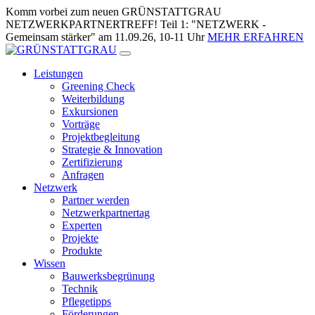
Zum
Komm vorbei zum neuen GRÜNSTATTGRAU
Inhalt
NETZWERKPARTNERTREFF! Teil 1: "NETZWERK -
springen
Gemeinsam stärker" am 11.09.26, 10-11 Uhr
MEHR ERFAHREN
Leistungen
Greening Check
Weiterbildung
Exkursionen
Vorträge
Projektbegleitung
Strategie & Innovation
Zertifizierung
Anfragen
Netzwerk
Partner werden
Netzwerkpartnertag
Experten
Projekte
Produkte
Wissen
Bauwerksbegrünung
Technik
Pflegetipps
Förderungen