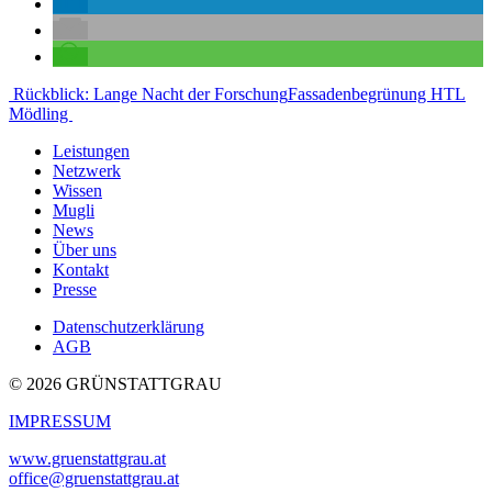
Beitragsnavigation
Rückblick: Lange Nacht der Forschung
Fassadenbegrünung HTL
Mödling
Leistungen
Netzwerk
Wissen
Mugli
News
Über uns
Kontakt
Presse
Datenschutzerklärung
AGB
© 2026 GRÜNSTATTGRAU
IMPRESSUM
www.gruenstattgrau.at
office@gruenstattgrau.at