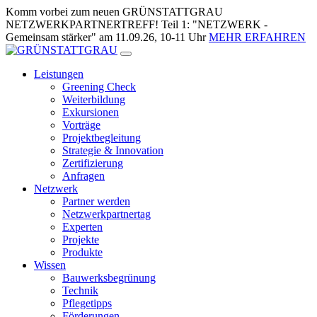
Zum
Komm vorbei zum neuen GRÜNSTATTGRAU
Inhalt
NETZWERKPARTNERTREFF! Teil 1: "NETZWERK -
springen
Gemeinsam stärker" am 11.09.26, 10-11 Uhr
MEHR ERFAHREN
Leistungen
Greening Check
Weiterbildung
Exkursionen
Vorträge
Projektbegleitung
Strategie & Innovation
Zertifizierung
Anfragen
Netzwerk
Partner werden
Netzwerkpartnertag
Experten
Projekte
Produkte
Wissen
Bauwerksbegrünung
Technik
Pflegetipps
Förderungen