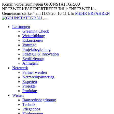
Zum
Komm vorbei zum neuen GRÜNSTATTGRAU
Inhalt
NETZWERKPARTNERTREFF! Teil 1: "NETZWERK -
springen
Gemeinsam stärker" am 11.09.26, 10-11 Uhr
MEHR ERFAHREN
Leistungen
Greening Check
Weiterbildung
Exkursionen
Vorträge
Projektbegleitung
Strategie & Innovation
Zertifizierung
Anfragen
Netzwerk
Partner werden
Netzwerkpartnertag
Experten
Projekte
Produkte
Wissen
Bauwerksbegrünung
Technik
Pflegetipps
Förderungen