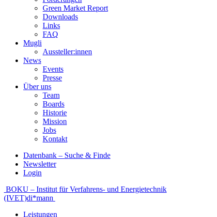
Green Market Report
Downloads
Links
FAQ
Mugli
Aussteller:innen
News
Events
Presse
Über uns
Team
Boards
Historie
Mission
Jobs
Kontakt
Datenbank – Suche & Finde
Newsletter
Login
Beitragsnavigation
BOKU – Institut für Verfahrens- und Energietechnik
(IVET)
di*mann
Leistungen