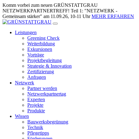
Zum
Komm vorbei zum neuen GRÜNSTATTGRAU
Inhalt
NETZWERKPARTNERTREFF! Teil 1: "NETZWERK -
springen
Gemeinsam stärker" am 11.09.26, 10-11 Uhr
MEHR ERFAHREN
Leistungen
Greening Check
Weiterbildung
Exkursionen
Vorträge
Projektbegleitung
Strategie & Innovation
Zertifizierung
Anfragen
Netzwerk
Partner werden
Netzwerkpartnertag
Experten
Projekte
Produkte
Wissen
Bauwerksbegrünung
Technik
Pflegetipps
Förderungen