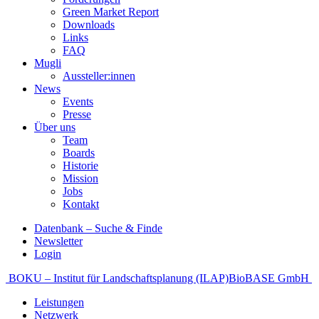
Green Market Report
Downloads
Links
FAQ
Mugli
Aussteller:innen
News
Events
Presse
Über uns
Team
Boards
Historie
Mission
Jobs
Kontakt
Datenbank – Suche & Finde
Newsletter
Login
Beitragsnavigation
BOKU – Institut für Landschaftsplanung (ILAP)
BioBASE GmbH
Leistungen
Netzwerk