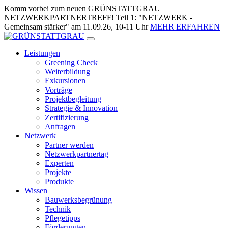
Zum
Komm vorbei zum neuen GRÜNSTATTGRAU
Inhalt
NETZWERKPARTNERTREFF! Teil 1: "NETZWERK -
springen
Gemeinsam stärker" am 11.09.26, 10-11 Uhr
MEHR ERFAHREN
Leistungen
Greening Check
Weiterbildung
Exkursionen
Vorträge
Projektbegleitung
Strategie & Innovation
Zertifizierung
Anfragen
Netzwerk
Partner werden
Netzwerkpartnertag
Experten
Projekte
Produkte
Wissen
Bauwerksbegrünung
Technik
Pflegetipps
Förderungen