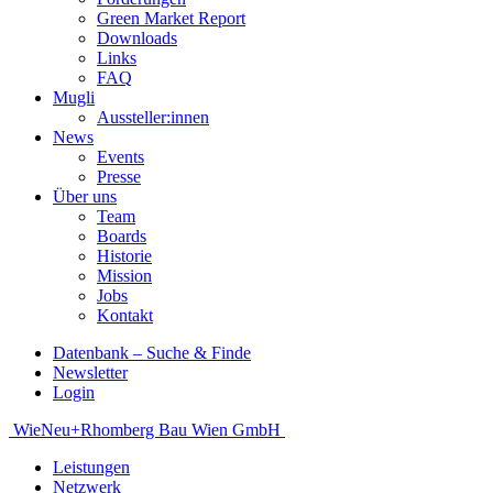
Green Market Report
Downloads
Links
FAQ
Mugli
Aussteller:innen
News
Events
Presse
Über uns
Team
Boards
Historie
Mission
Jobs
Kontakt
Datenbank – Suche & Finde
Newsletter
Login
Beitragsnavigation
WieNeu+
Rhomberg Bau Wien GmbH
Leistungen
Netzwerk