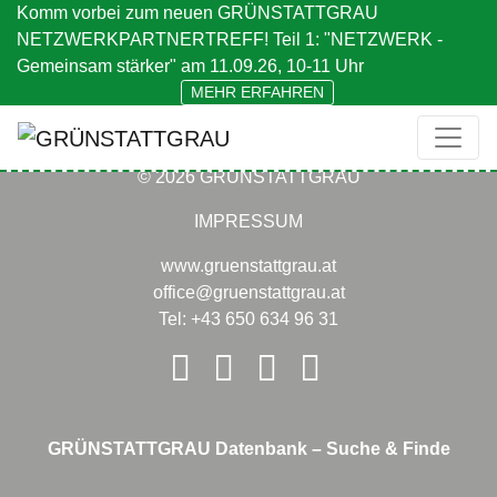
Komm vorbei zum neuen GRÜNSTATTGRAU
NETZWERKPARTNERTREFF! Teil 1: "NETZWERK -
Beitragsnavigation
con.sens
EOX IT Services
Gemeinsam stärker" am 11.09.26, 10-11 Uhr
MEHR ERFAHREN
© 2026 GRÜNSTATTGRAU
IMPRESSUM
www.gruenstattgrau.at
office@gruenstattgrau.at
Tel: +43 650 634 96 31
GRÜNSTATTGRAU Datenbank – Suche & Finde