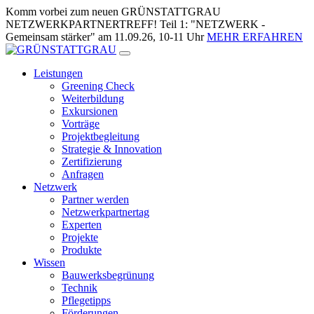
Zum
Komm vorbei zum neuen GRÜNSTATTGRAU
Inhalt
NETZWERKPARTNERTREFF! Teil 1: "NETZWERK -
springen
Gemeinsam stärker" am 11.09.26, 10-11 Uhr
MEHR ERFAHREN
Leistungen
Greening Check
Weiterbildung
Exkursionen
Vorträge
Projektbegleitung
Strategie & Innovation
Zertifizierung
Anfragen
Netzwerk
Partner werden
Netzwerkpartnertag
Experten
Projekte
Produkte
Wissen
Bauwerksbegrünung
Technik
Pflegetipps
Förderungen