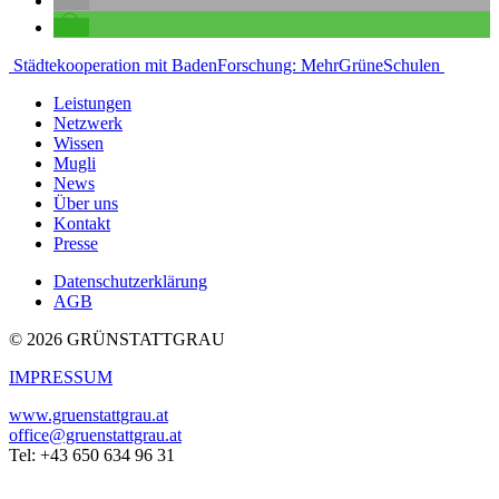
Beitragsnavigation
Städtekooperation mit Baden
Forschung: MehrGrüneSchulen
Leistungen
Netzwerk
Wissen
Mugli
News
Über uns
Kontakt
Presse
Datenschutzerklärung
AGB
© 2026 GRÜNSTATTGRAU
IMPRESSUM
www.gruenstattgrau.at
office@gruenstattgrau.at
Tel: +43 650 634 96 31