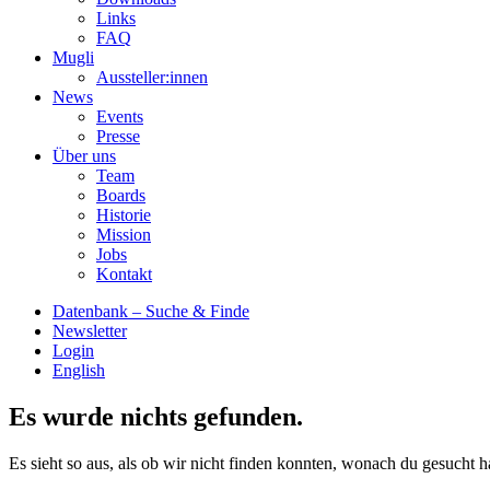
Links
FAQ
Mugli
Aussteller:innen
News
Events
Presse
Über uns
Team
Boards
Historie
Mission
Jobs
Kontakt
Datenbank – Suche & Finde
Newsletter
Login
English
Es wurde nichts gefunden.
Es sieht so aus, als ob wir nicht finden konnten, wonach du gesucht h