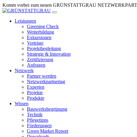
Zum
Komm vorbei zum neuen GRÜNSTATTGRAU NETZWERKPARTNERTR
Inhalt
springen
Leistungen
Greening Check
Weiterbildung
Exkursionen
Vorträge
Projektbegleitung
Strategie & Innovation
Zertifizierung
Anfragen
Netzwerk
Partner werden
Netzwerkpartnertag
Experten
Projekte
Produkte
Wissen
Bauwerksbegrünung
Technik
Pflegetipps
Förderungen
Green Market Report
Downloads