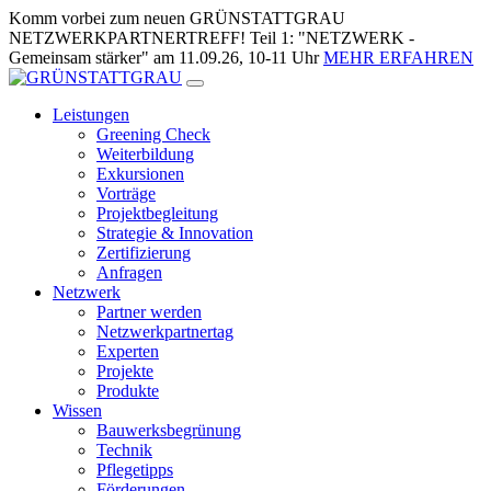
Zum
Komm vorbei zum neuen GRÜNSTATTGRAU
Inhalt
NETZWERKPARTNERTREFF! Teil 1: "NETZWERK -
springen
Gemeinsam stärker" am 11.09.26, 10-11 Uhr
MEHR ERFAHREN
Leistungen
Greening Check
Weiterbildung
Exkursionen
Vorträge
Projektbegleitung
Strategie & Innovation
Zertifizierung
Anfragen
Netzwerk
Partner werden
Netzwerkpartnertag
Experten
Projekte
Produkte
Wissen
Bauwerksbegrünung
Technik
Pflegetipps
Förderungen