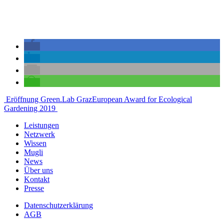
Beitragsnavigation
Eröffnung Green.Lab Graz
European Award for Ecological
Gardening 2019
Leistungen
Netzwerk
Wissen
Mugli
News
Über uns
Kontakt
Presse
Datenschutzerklärung
AGB