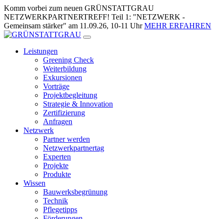
Zum
Komm vorbei zum neuen GRÜNSTATTGRAU
Inhalt
NETZWERKPARTNERTREFF! Teil 1: "NETZWERK -
springen
Gemeinsam stärker" am 11.09.26, 10-11 Uhr
MEHR ERFAHREN
Leistungen
Greening Check
Weiterbildung
Exkursionen
Vorträge
Projektbegleitung
Strategie & Innovation
Zertifizierung
Anfragen
Netzwerk
Partner werden
Netzwerkpartnertag
Experten
Projekte
Produkte
Wissen
Bauwerksbegrünung
Technik
Pflegetipps
Förderungen