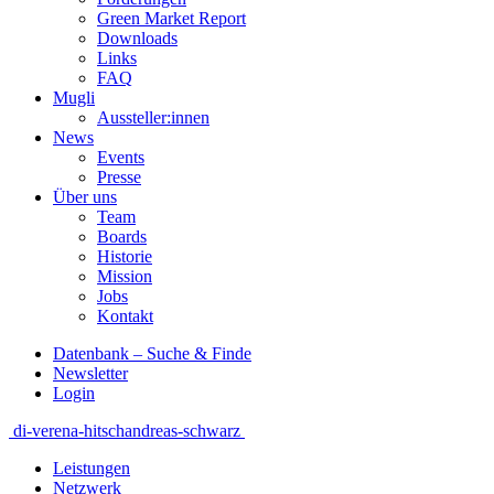
Green Market Report
Downloads
Links
FAQ
Mugli
Aussteller:innen
News
Events
Presse
Über uns
Team
Boards
Historie
Mission
Jobs
Kontakt
Datenbank – Suche & Finde
Newsletter
Login
Beitragsnavigation
di-verena-hitsch
andreas-schwarz
Leistungen
Netzwerk