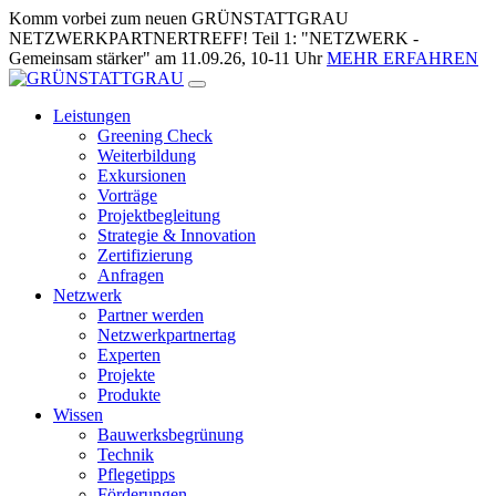
Zum
Komm vorbei zum neuen GRÜNSTATTGRAU
Inhalt
NETZWERKPARTNERTREFF! Teil 1: "NETZWERK -
springen
Gemeinsam stärker" am 11.09.26, 10-11 Uhr
MEHR ERFAHREN
Leistungen
Greening Check
Weiterbildung
Exkursionen
Vorträge
Projektbegleitung
Strategie & Innovation
Zertifizierung
Anfragen
Netzwerk
Partner werden
Netzwerkpartnertag
Experten
Projekte
Produkte
Wissen
Bauwerksbegrünung
Technik
Pflegetipps
Förderungen