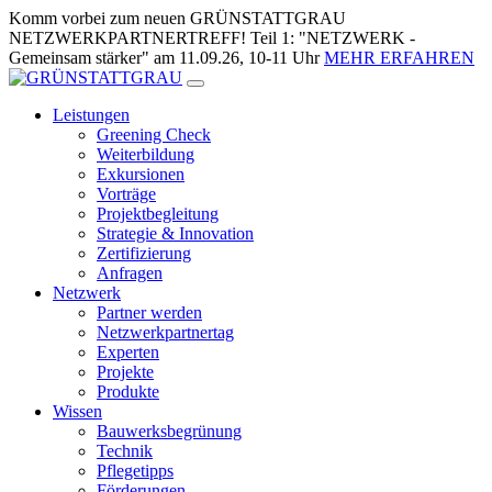
Zum
Komm vorbei zum neuen GRÜNSTATTGRAU
Inhalt
NETZWERKPARTNERTREFF! Teil 1: "NETZWERK -
springen
Gemeinsam stärker" am 11.09.26, 10-11 Uhr
MEHR ERFAHREN
Leistungen
Greening Check
Weiterbildung
Exkursionen
Vorträge
Projektbegleitung
Strategie & Innovation
Zertifizierung
Anfragen
Netzwerk
Partner werden
Netzwerkpartnertag
Experten
Projekte
Produkte
Wissen
Bauwerksbegrünung
Technik
Pflegetipps
Förderungen