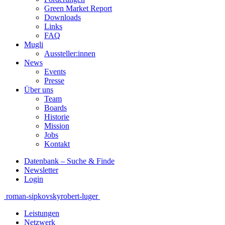
Green Market Report
Downloads
Links
FAQ
Mugli
Aussteller:innen
News
Events
Presse
Über uns
Team
Boards
Historie
Mission
Jobs
Kontakt
Datenbank – Suche & Finde
Newsletter
Login
Beitragsnavigation
roman-sipkovsky
robert-luger
Leistungen
Netzwerk