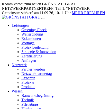
Zum
Komm vorbei zum neuen GRÜNSTATTGRAU
Inhalt
NETZWERKPARTNERTREFF! Teil 1: "NETZWERK -
springen
Gemeinsam stärker" am 11.09.26, 10-11 Uhr
MEHR ERFAHREN
Leistungen
Greening Check
Weiterbildung
Exkursionen
Vorträge
Projektbegleitung
Strategie & Innovation
Zertifizierung
Anfragen
Netzwerk
Partner werden
Netzwerkpartnertag
Experten
Projekte
Produkte
Wissen
Bauwerksbegrünung
Technik
Pflegetipps
Förderungen