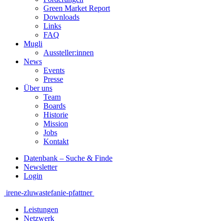
Green Market Report
Downloads
Links
FAQ
Mugli
Aussteller:innen
News
Events
Presse
Über uns
Team
Boards
Historie
Mission
Jobs
Kontakt
Datenbank – Suche & Finde
Newsletter
Login
Beitragsnavigation
irene-zluwa
stefanie-pfattner
Leistungen
Netzwerk