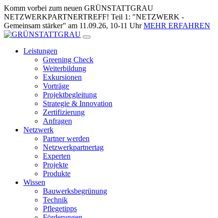
Zum
Komm vorbei zum neuen GRÜNSTATTGRAU
Inhalt
NETZWERKPARTNERTREFF! Teil 1: "NETZWERK -
springen
Gemeinsam stärker" am 11.09.26, 10-11 Uhr
MEHR ERFAHREN
Leistungen
Greening Check
Weiterbildung
Exkursionen
Vorträge
Projektbegleitung
Strategie & Innovation
Zertifizierung
Anfragen
Netzwerk
Partner werden
Netzwerkpartnertag
Experten
Projekte
Produkte
Wissen
Bauwerksbegrünung
Technik
Pflegetipps
Förderungen