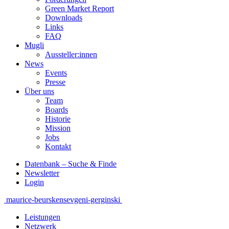
Green Market Report
Downloads
Links
FAQ
Mugli
Aussteller:innen
News
Events
Presse
Über uns
Team
Boards
Historie
Mission
Jobs
Kontakt
Datenbank – Suche & Finde
Newsletter
Login
Beitragsnavigation
maurice-beurskens
evgeni-gerginski
Leistungen
Netzwerk