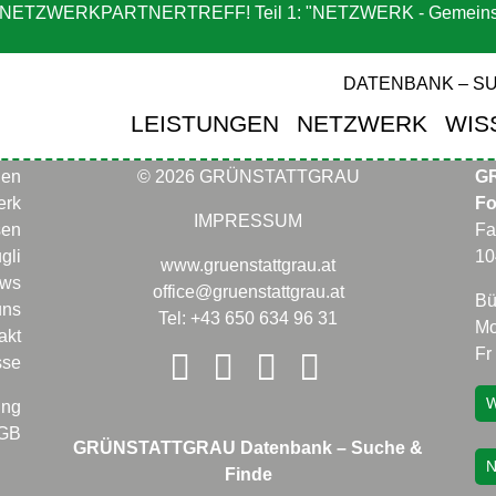
ETZWERKPARTNERTREFF! Teil 1: "NETZWERK - Gemeinsam 
DATENBANK – SU
LEISTUNGEN
NETZWERK
WIS
gen
© 2026 GRÜNSTATTGRAU
G
erk
Fo
IMPRESSUM
sen
Fa
gli
10
www.gruenstattgrau.at
ws
office@gruenstattgrau.at
Bü
uns
Tel: +43 650 634 96 31
Mo
akt
Fr
sse
W
ung
GB
GRÜNSTATTGRAU Datenbank – Suche &
N
Finde