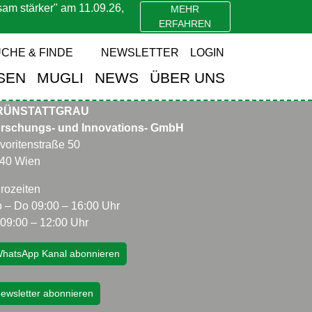
stärker" am 11.09.26,
MEHR
ERFAHREN
markus-siebenhandl
CHE & FINDE
NEWSLETTER
LOGIN
SEN
MUGLI
NEWS
ÜBER UNS
RÜNSTATTGRAU
rschungs- und Innovations- GmbH
voritenstraße 50
40 Wien
rozeiten
 – Do 09:00 – 16:00 Uhr
 09:00 – 12:00 Uhr
hatsApp Kanal abonnieren
ewsletter abonnieren