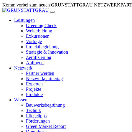
Zum
Komm vorbei zum neuen GRÜNSTATTGRAU NETZWERKPARTNERTR
Inhalt
springen
Leistungen
Greening Check
Weiterbildung
Exkursionen
Vorträge
Projektbegleitung
Strategie & Innovation
Zertifizierung
Anfragen
Netzwerk
Partner werden
Netzwerkpartnertag
Experten
Projekte
Produkte
Wissen
Bauwerksbegrünung
Technik
Pflegetipps
Förderungen
Green Market Report
Downloads