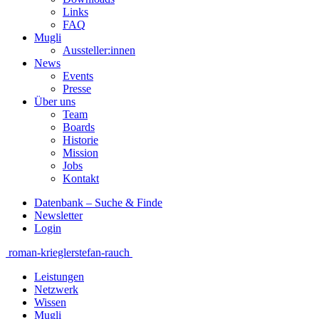
Links
FAQ
Mugli
Aussteller:innen
News
Events
Presse
Über uns
Team
Boards
Historie
Mission
Jobs
Kontakt
Datenbank – Suche & Finde
Newsletter
Login
Beitragsnavigation
roman-kriegler
stefan-rauch
Leistungen
Netzwerk
Wissen
Mugli