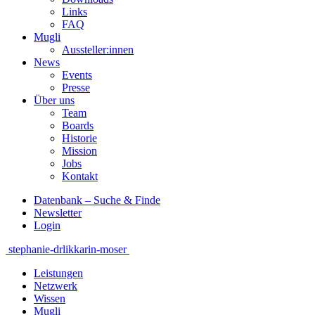
Links
FAQ
Mugli
Aussteller:innen
News
Events
Presse
Über uns
Team
Boards
Historie
Mission
Jobs
Kontakt
Datenbank – Suche & Finde
Newsletter
Login
Beitragsnavigation
stephanie-drlik
karin-moser
Leistungen
Netzwerk
Wissen
Mugli