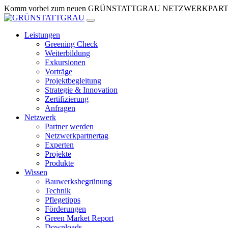
Zum
Komm vorbei zum neuen GRÜNSTATTGRAU NETZWERKPARTNERTR
Inhalt
springen
Leistungen
Greening Check
Weiterbildung
Exkursionen
Vorträge
Projektbegleitung
Strategie & Innovation
Zertifizierung
Anfragen
Netzwerk
Partner werden
Netzwerkpartnertag
Experten
Projekte
Produkte
Wissen
Bauwerksbegrünung
Technik
Pflegetipps
Förderungen
Green Market Report
Downloads