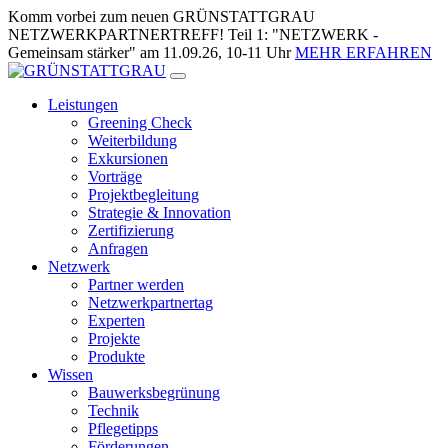
Zum
Komm vorbei zum neuen GRÜNSTATTGRAU
Inhalt
NETZWERKPARTNERTREFF! Teil 1: "NETZWERK -
springen
Gemeinsam stärker" am 11.09.26, 10-11 Uhr
MEHR ERFAHREN
Leistungen
Greening Check
Weiterbildung
Exkursionen
Vorträge
Projektbegleitung
Strategie & Innovation
Zertifizierung
Anfragen
Netzwerk
Partner werden
Netzwerkpartnertag
Experten
Projekte
Produkte
Wissen
Bauwerksbegrünung
Technik
Pflegetipps
Förderungen