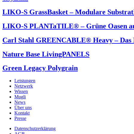
LIKO-S GrassBasket – Modulare Substrat
LIKO-S PLANTaTILE® – Grüne Oasen auf
Carl Stahl GREENCABLE® Heavy – Das 
Nature Base LivingPANELS
Green Legacy Polygrain
Leistungen
Netzwerk
Wissen
Mugli
News
Über uns
Kontakt
Presse
Datenschutzerklärung
AGB