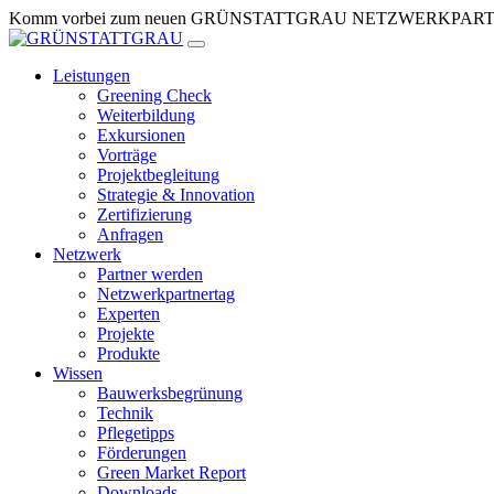
Zum
Komm vorbei zum neuen GRÜNSTATTGRAU NETZWERKPARTNERTR
Inhalt
springen
Leistungen
Greening Check
Weiterbildung
Exkursionen
Vorträge
Projektbegleitung
Strategie & Innovation
Zertifizierung
Anfragen
Netzwerk
Partner werden
Netzwerkpartnertag
Experten
Projekte
Produkte
Wissen
Bauwerksbegrünung
Technik
Pflegetipps
Förderungen
Green Market Report
Downloads