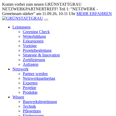
Zum
Komm vorbei zum neuen GRÜNSTATTGRAU
Inhalt
NETZWERKPARTNERTREFF! Teil 1: "NETZWERK -
springen
Gemeinsam stärker" am 11.09.26, 10-11 Uhr
MEHR ERFAHREN
Leistungen
Greening Check
Weiterbildung
Exkursionen
Vorträge
Projektbegleitung
Strategie & Innovation
Zertifizierung
Anfragen
Netzwerk
Partner werden
Netzwerkpartnertag
Experten
Projekte
Produkte
Wissen
Bauwerksbegrünung
Technik
Pflegetipps
Förderungen