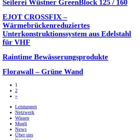
Seilerei Wüstner GreenBlock 125 / 160
EJOT CROSSFIX –
Wärmebrückenreduziertes
Unterkonstruktionssystem aus Edelstahl
für VHF
Raintime Bewässerungsprodukte
Florawall – Grüne Wand
Beitragsnavigation
1
2
»
Leistungen
Netzwerk
Wissen
Mugli
News
Über uns