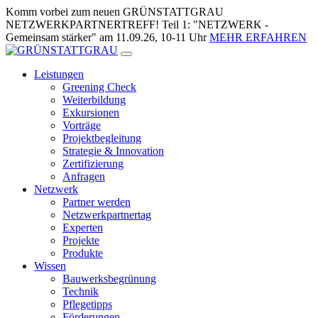
Zum
Komm vorbei zum neuen GRÜNSTATTGRAU
Inhalt
NETZWERKPARTNERTREFF! Teil 1: "NETZWERK -
springen
Gemeinsam stärker" am 11.09.26, 10-11 Uhr
MEHR ERFAHREN
Leistungen
Greening Check
Weiterbildung
Exkursionen
Vorträge
Projektbegleitung
Strategie & Innovation
Zertifizierung
Anfragen
Netzwerk
Partner werden
Netzwerkpartnertag
Experten
Projekte
Produkte
Wissen
Bauwerksbegrünung
Technik
Pflegetipps
Förderungen