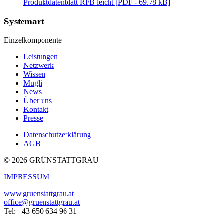
Produktdatenblatt RI/B leicht [PDF - 69.78 kB]
Systemart
Einzelkomponente
Leistungen
Netzwerk
Wissen
Mugli
News
Über uns
Kontakt
Presse
Datenschutzerklärung
AGB
© 2026 GRÜNSTATTGRAU
IMPRESSUM
www.gruenstattgrau.at
office@gruenstattgrau.at
Tel: +43 650 634 96 31