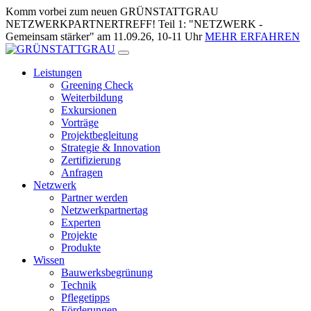
Zum
Komm vorbei zum neuen GRÜNSTATTGRAU
Inhalt
NETZWERKPARTNERTREFF! Teil 1: "NETZWERK -
springen
Gemeinsam stärker" am 11.09.26, 10-11 Uhr
MEHR ERFAHREN
Leistungen
Greening Check
Weiterbildung
Exkursionen
Vorträge
Projektbegleitung
Strategie & Innovation
Zertifizierung
Anfragen
Netzwerk
Partner werden
Netzwerkpartnertag
Experten
Projekte
Produkte
Wissen
Bauwerksbegrünung
Technik
Pflegetipps
Förderungen