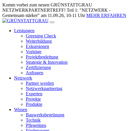
Zum
Komm vorbei zum neuen GRÜNSTATTGRAU
Inhalt
NETZWERKPARTNERTREFF! Teil 1: "NETZWERK -
springen
Gemeinsam stärker" am 11.09.26, 10-11 Uhr
MEHR ERFAHREN
Leistungen
Greening Check
Weiterbildung
Exkursionen
Vorträge
Projektbegleitung
Strategie & Innovation
Zertifizierung
Anfragen
Netzwerk
Partner werden
Netzwerkpartnertag
Experten
Projekte
Produkte
Wissen
Bauwerksbegrünung
Technik
Pflegetipps
Förderungen