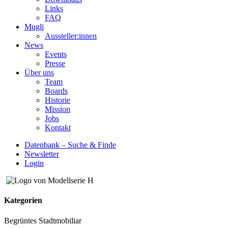
Links
FAQ
Mugli
Aussteller:innen
News
Events
Presse
Über uns
Team
Boards
Historie
Mission
Jobs
Kontakt
Datenbank – Suche & Finde
Newsletter
Login
Kategorien
Begrüntes Stadtmobiliar