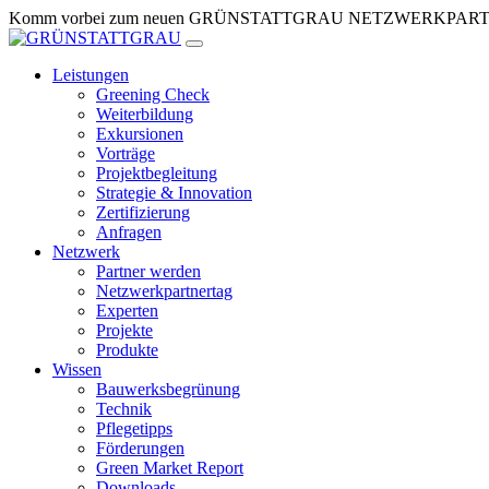
Zum
Komm vorbei zum neuen GRÜNSTATTGRAU NETZWERKPARTNERTR
Inhalt
springen
Leistungen
Greening Check
Weiterbildung
Exkursionen
Vorträge
Projektbegleitung
Strategie & Innovation
Zertifizierung
Anfragen
Netzwerk
Partner werden
Netzwerkpartnertag
Experten
Projekte
Produkte
Wissen
Bauwerksbegrünung
Technik
Pflegetipps
Förderungen
Green Market Report
Downloads