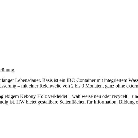
grünung.
t langer Lebensdauer. Basis ist ein IBC-Container mit integriertem Wa
sserung – mit einer Reichweite von 2 bis 3 Monaten, ganz ohne exter
nglebigem Kebony-Holz verkleidet – wahlweise neu oder recycelt – und
ndig ist. HW bietet gestaltbare Seitenflächen für Information, Bildu