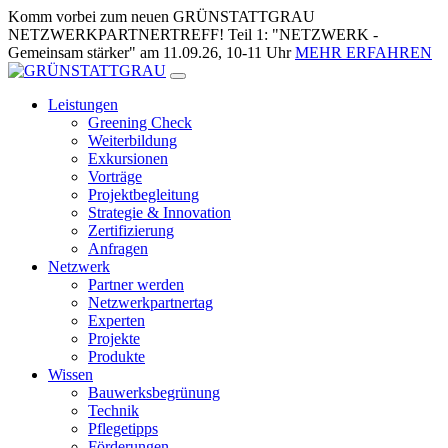
Zum
Komm vorbei zum neuen GRÜNSTATTGRAU
Inhalt
NETZWERKPARTNERTREFF! Teil 1: "NETZWERK -
springen
Gemeinsam stärker" am 11.09.26, 10-11 Uhr
MEHR ERFAHREN
Leistungen
Greening Check
Weiterbildung
Exkursionen
Vorträge
Projektbegleitung
Strategie & Innovation
Zertifizierung
Anfragen
Netzwerk
Partner werden
Netzwerkpartnertag
Experten
Projekte
Produkte
Wissen
Bauwerksbegrünung
Technik
Pflegetipps
Förderungen