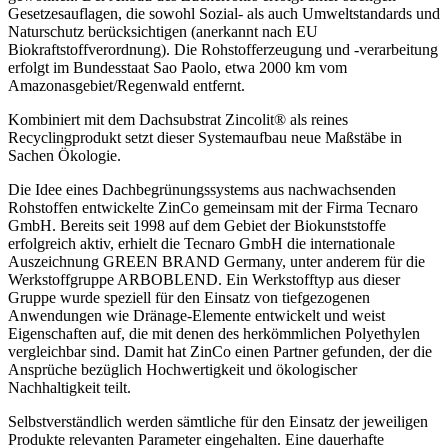
Gesetzesauflagen, die sowohl Sozial- als auch Umweltstandards und
Naturschutz berücksichtigen (anerkannt nach EU
Biokraftstoffverordnung). Die Rohstofferzeugung und -verarbeitung
erfolgt im Bundesstaat Sao Paolo, etwa 2000 km vom
Amazonasgebiet/Regenwald entfernt.
Kombiniert mit dem Dachsubstrat Zincolit® als reines
Recyclingprodukt setzt dieser Systemaufbau neue Maßstäbe in
Sachen Ökologie.
Die Idee eines Dachbegrünungssystems aus nachwachsenden
Rohstoffen entwickelte ZinCo gemeinsam mit der Firma Tecnaro
GmbH. Bereits seit 1998 auf dem Gebiet der Biokunststoffe
erfolgreich aktiv, erhielt die Tecnaro GmbH die internationale
Auszeichnung GREEN BRAND Germany, unter anderem für die
Werkstoffgruppe ARBOBLEND. Ein Werkstofftyp aus dieser
Gruppe wurde speziell für den Einsatz von tiefgezogenen
Anwendungen wie Dränage-Elemente entwickelt und weist
Eigenschaften auf, die mit denen des herkömmlichen Polyethylen
vergleichbar sind. Damit hat ZinCo einen Partner gefunden, der die
Ansprüche bezüglich Hochwertigkeit und ökologischer
Nachhaltigkeit teilt.
Selbstverständlich werden sämtliche für den Einsatz der jeweiligen
Produkte relevanten Parameter eingehalten. Eine dauerhafte