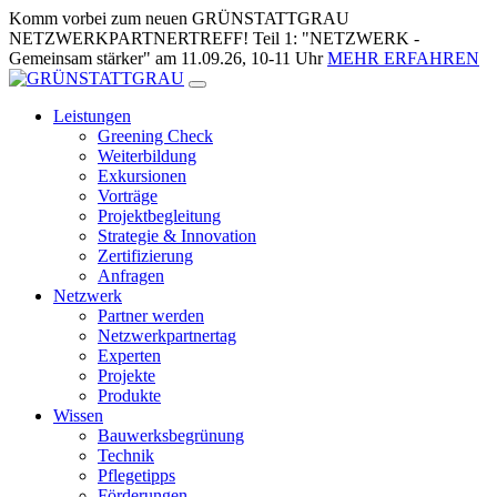
Zum
Komm vorbei zum neuen GRÜNSTATTGRAU
Inhalt
NETZWERKPARTNERTREFF! Teil 1: "NETZWERK -
springen
Gemeinsam stärker" am 11.09.26, 10-11 Uhr
MEHR ERFAHREN
Leistungen
Greening Check
Weiterbildung
Exkursionen
Vorträge
Projektbegleitung
Strategie & Innovation
Zertifizierung
Anfragen
Netzwerk
Partner werden
Netzwerkpartnertag
Experten
Projekte
Produkte
Wissen
Bauwerksbegrünung
Technik
Pflegetipps
Förderungen