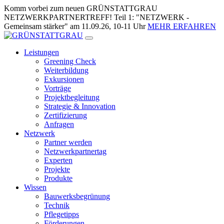
Zum
Komm vorbei zum neuen GRÜNSTATTGRAU
Inhalt
NETZWERKPARTNERTREFF! Teil 1: "NETZWERK -
springen
Gemeinsam stärker" am 11.09.26, 10-11 Uhr
MEHR ERFAHREN
Leistungen
Greening Check
Weiterbildung
Exkursionen
Vorträge
Projektbegleitung
Strategie & Innovation
Zertifizierung
Anfragen
Netzwerk
Partner werden
Netzwerkpartnertag
Experten
Projekte
Produkte
Wissen
Bauwerksbegrünung
Technik
Pflegetipps
Förderungen