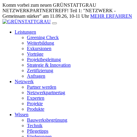
Zum
Komm vorbei zum neuen GRÜNSTATTGRAU
Inhalt
NETZWERKPARTNERTREFF! Teil 1: "NETZWERK -
springen
Gemeinsam stärker" am 11.09.26, 10-11 Uhr
MEHR ERFAHREN
Leistungen
Greening Check
Weiterbildung
Exkursionen
Vorträge
Projektbegleitung
Strategie & Innovation
Zertifizierung
Anfragen
Netzwerk
Partner werden
Netzwerkpartnertag
Experten
Projekte
Produkte
Wissen
Bauwerksbegrünung
Technik
Pflegetipps
Förderungen