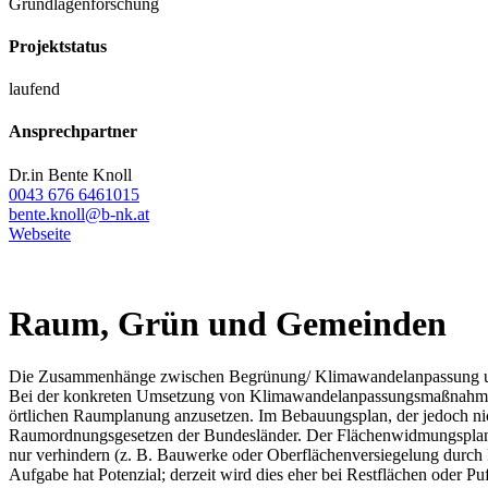
Grundlagenforschung
Projektstatus
laufend
Ansprechpartner
Dr.in Bente Knoll
0043 676 6461015
bente.knoll@b-nk.at
Webseite
Raum, Grün und Gemeinden
Die Zusammenhänge zwischen Begrünung/ Klimawandelanpassung und
Bei der konkreten Umsetzung von Klimawandelanpassungsmaßnahmen
örtlichen Raumplanung anzusetzen. Im Bebauungsplan, der jedoch nich
Raumordnungsgesetzen der Bundesländer. Der Flächenwidmungsplan ni
nur verhindern (z. B. Bauwerke oder Oberflächenversiegelung durch
Aufgabe hat Potenzial; derzeit wird dies eher bei Restflächen oder P