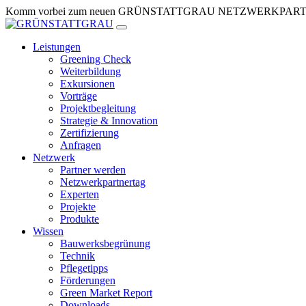
Zum
Komm vorbei zum neuen GRÜNSTATTGRAU NETZWERKPARTNERTR
Inhalt
springen
Leistungen
Greening Check
Weiterbildung
Exkursionen
Vorträge
Projektbegleitung
Strategie & Innovation
Zertifizierung
Anfragen
Netzwerk
Partner werden
Netzwerkpartnertag
Experten
Projekte
Produkte
Wissen
Bauwerksbegrünung
Technik
Pflegetipps
Förderungen
Green Market Report
Downloads