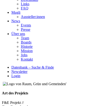
Links
FAQ
Mugli
Aussteller:innen
News
Events
Presse
Über uns
Team
Boards
Historie
Mission
Jobs
Kontakt
Datenbank – Suche & Finde
Newsletter
Login
Art des Projekts
F&E Projekt //